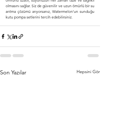
ömrünü uzatır, suyunuzun her zaman taze ve sağlıklı 
olmasını sağlar. Siz de güvenilir ve uzun ömürlü bir su 
arıtma çözümü arıyorsanız, Watermelon’un sunduğu 
kutu pompa setlerini tercih edebilirsiniz.
Hepsini Gör
Son Yazılar