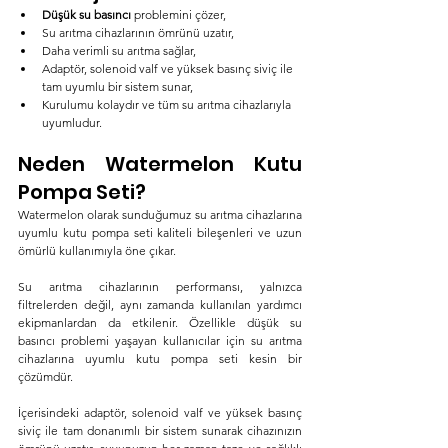
Düşük su basıncı
 problemini çözer,
Su arıtma cihazlarının ömrünü uzatır,
Daha verimli su arıtma sağlar,
Adaptör, solenoid valf ve yüksek basınç siviç ile 
tam uyumlu bir sistem sunar,
Kurulumu kolaydır ve tüm su arıtma cihazlarıyla 
uyumludur.
Neden Watermelon Kutu 
Pompa Seti?
Watermelon olarak sunduğumuz su arıtma cihazlarına 
uyumlu kutu pompa seti kaliteli bileşenleri ve uzun 
ömürlü kullanımıyla öne çıkar.
Su arıtma cihazlarının performansı, yalnızca 
filtrelerden değil, aynı zamanda kullanılan yardımcı 
ekipmanlardan da etkilenir. Özellikle düşük su 
basıncı problemi yaşayan kullanıcılar için su arıtma 
cihazlarına uyumlu kutu pompa seti kesin bir 
çözümdür.
İçerisindeki adaptör, solenoid valf ve yüksek basınç 
siviç ile tam donanımlı bir sistem sunarak cihazınızın 