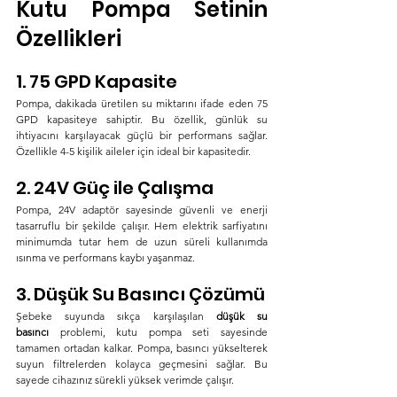
Kutu Pompa Setinin 
Özellikleri
1. 75 GPD Kapasite
Pompa, dakikada üretilen su miktarını ifade eden 75 
GPD kapasiteye sahiptir. Bu özellik, günlük su 
ihtiyacını karşılayacak güçlü bir performans sağlar. 
Özellikle 4-5 kişilik aileler için ideal bir kapasitedir.
2. 24V Güç ile Çalışma
Pompa, 24V adaptör sayesinde güvenli ve enerji 
tasarruflu bir şekilde çalışır. Hem elektrik sarfiyatını 
minimumda tutar hem de uzun süreli kullanımda 
ısınma ve performans kaybı yaşanmaz.
3. Düşük Su Basıncı Çözümü
Şebeke suyunda sıkça karşılaşılan 
düşük su 
basıncı
 problemi, kutu pompa seti sayesinde 
tamamen ortadan kalkar. Pompa, basıncı yükselterek 
suyun filtrelerden kolayca geçmesini sağlar. Bu 
sayede cihazınız sürekli yüksek verimde çalışır.