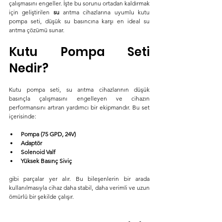
çalışmasını engeller. İşte bu sorunu ortadan kaldırmak 
için geliştirilen 
su 
arıtma cihazlarına uyumlu kutu 
pompa seti, düşük su basıncına karşı en ideal su 
arıtma çözümü sunar.
Kutu Pompa Seti 
Nedir?
Kutu pompa seti, su arıtma cihazlarının düşük 
basınçla çalışmasını engelleyen ve cihazın 
performansını artıran yardımcı bir ekipmandır. Bu set 
içerisinde:
Pompa (75 GPD, 24V)
Adaptör
Solenoid Valf
Yüksek Basınç Siviç
gibi parçalar yer alır. Bu bileşenlerin bir arada 
kullanılmasıyla cihaz daha stabil, daha verimli ve uzun 
ömürlü bir şekilde çalışır.