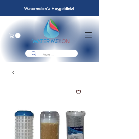
Watermelon'a Hoşgeldiniz!