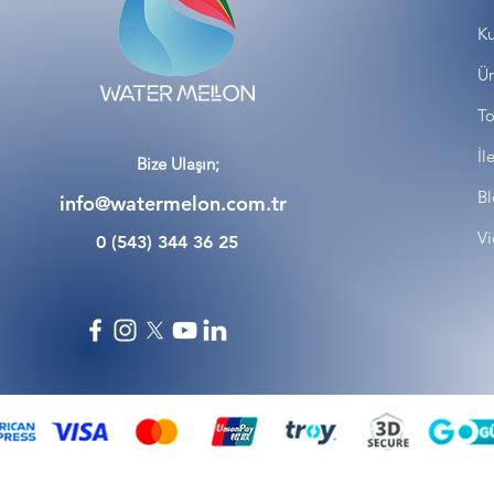
Ku
Ür
To
İl
Bize Ulaşın;
Bl
info@watermelon.com.tr
Vi
0 (543) 344 36 25