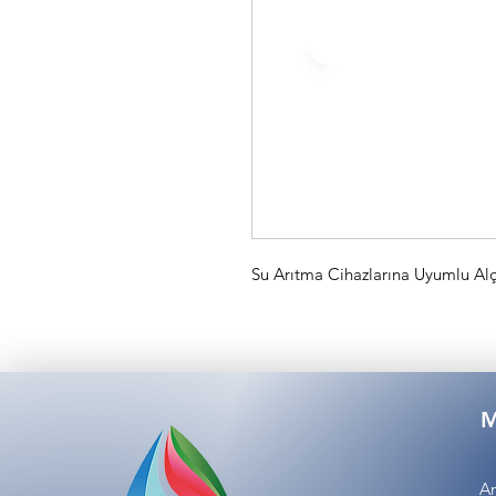
Su Arıtma Cihazlarına Uyumlu Alç
M
An