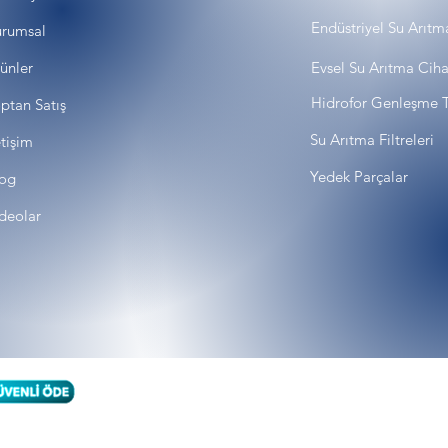
Endüstriyel Su Arıtm
rumsal
ünler
Evsel Su Arıtma Ciha
Hidrofor Genleşme T
ptan Satış
Su Arıtma Filtreleri
etişim
Yedek Parçalar
og
deolar
Karg