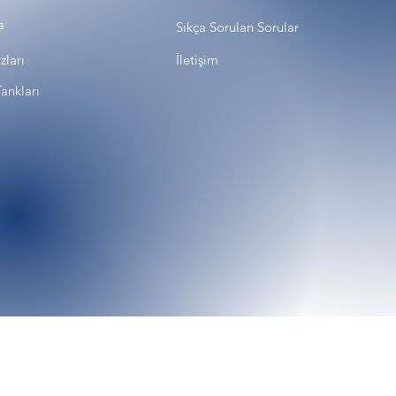
a
Sıkça Sorulan Sorular
zları
İletişim
ankları
o&İade
Gizlilik Politikası
Mesafeli Satış Sözleşmes