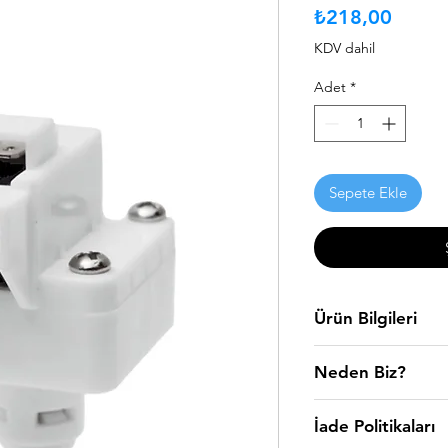
Fiyat
₺218,00
KDV dahil
Adet
*
Sepete Ekle
Ürün Bilgileri
Su Arıtma Cihazların
Neden Biz?
arıtma sistemleri olar
hizmet anlayışımızı s
WaterMelon arıtma si
çok özel ürünlerimizd
İade Politikaları
çalışarak kaliteli hiz
arıtma sistemleri konu