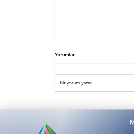
Yorumlar
Bir yorum yazın...
Su Arıtma Cihazınızla
Detoksu Bir Üst Seviyeye
Taşıyın
M