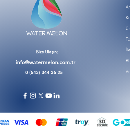
An
Ku
Ür
To
İl
Bize Ulaşın;
Bl
info@watermelon.com.tr
Vi
0 (543) 344 36 25