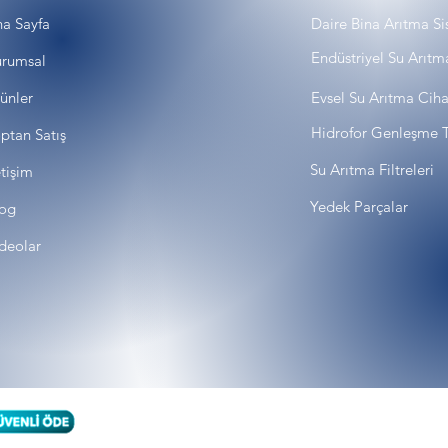
a Sayfa
Daire Bina Arıtma Si
Endüstriyel Su Arıtm
rumsal
ünler
Evsel Su Arıtma Ciha
Hidrofor Genleşme T
ptan Satış
Su Arıtma Filtreleri
etişim
Yedek Parçalar
og
deolar
Karg