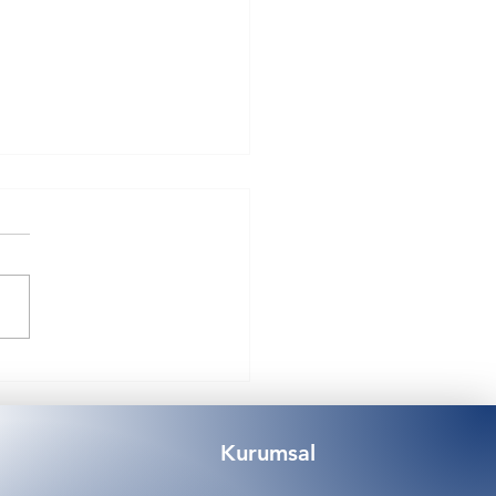
Onaylı Ev Tipi Metal Su
ma Deposu
Kurumsal