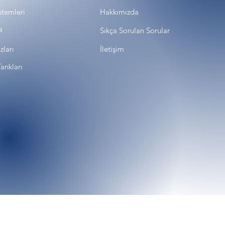
stemleri
Hakkımızda
a
Sıkça Sorulan Sorular
zları
İletişim
ankları
o&İade
Gizlilik Politikası
Mesafeli Satış Sözleşmes