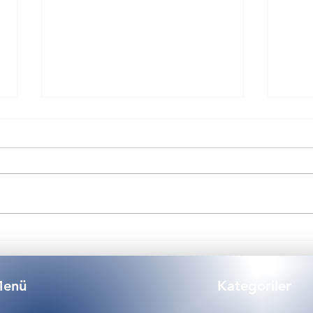
Kutu Pompa Seti İle Düşük
NSF 
Su Basıncına Kesin Çözüm
Arıt
enü
Kategoriler