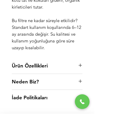
kötü tat ve kokuları giderir, organik
kirleticileri tutar.
Bu filtre ne kadar süreyle etkilidir?
Standart kullanım koşullarında 6–12
ay arasında değişir. Su kalitesi ve
kullanım yoğunluğuna göre süre
uzayıp kısalabilir.
Ürün Özellikleri
Kutu İçeriği
Neden Biz?
(1 Kg) Aktif Karbon Coconut Bazlı
WaterMelon arıtma sistemleri olarak
Hindistan Cevizi Kabuğu
İade Politikaları
amacımız azimle çalışarak kaliteli
hizmet anlayışımızı sürdürmek ve daha
Ambalajı açılmış veya içinden su
fazla kitlenin bu çok özel
Ürün Özellikleri
geçmiş, kullanılmış herhangi bir
ürünlerimizden faydalanmasını
İçerik:
Doğal
coconut bazlı
(hindistan
ürünün iadesini maalesef kabul
sağlamaktır.
cevizi kabuğu) aktif karbon
edemiyoruz. Kullanılmamış ürünler için