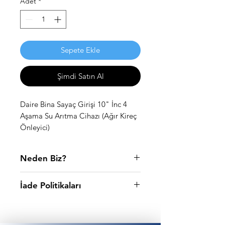
Adet
*
Sepete Ekle
Şimdi Satın Al
Daire Bina Sayaç Girişi 10" İnc 4
Aşama Su Arıtma Cihazı (Ağır Kireç
Önleyici)
Neden Biz?
WaterMelon arıtma sistemleri olarak
İade Politikaları
amacımız azimle çalışarak kaliteli
hizmet anlayışımızı sürdürmek ve daha
Ambalajı açılmış veya içinden su
fazla kitlenin bu çok özel
geçmiş, kullanılmış herhangi bir
ürünlerimizden faydalanmasını