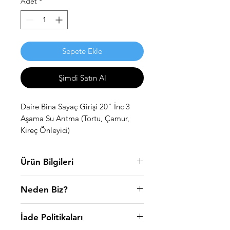
Adet
*
Sepete Ekle
Şimdi Satın Al
Daire Bina Sayaç Girişi 20" İnc 3
Aşama Su Arıtma (Tortu, Çamur,
Kireç Önleyici)
Ürün Bilgileri
20 İNCH 3 AŞAMALI DAİRE BİNA
Neden Biz?
GİRİŞİ YEDEK FİLTRE SETİ İÇİN
TIKLAYINIZ WaterMelon arıtma
WaterMelon arıtma sistemleri olarak
sistemleri olarak amacımız azimle
İade Politikaları
amacımız azimle çalışarak kaliteli
çalışarak kaliteli hizmet anlayışımızı