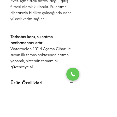
Evet. İçme suyu filtresi değil, giriş
filtresi olarak kullanılır. Su arıtma
cihazınızla birlikte çalıştığında daha
yüksek verim sağlar.
Tesisatını koru, su arıtma
performansını artır!
Watermelon 10” 4 Aşama Cihaz ile
suyun ilk temas noktasında arıtma
yaparak, sistemin tamamını
güvenceye al.
Ürün Özellikleri
Neden Biz?
Kutu İçeriği
WaterMelon arıtma sistemleri olarak
1 Adet
Yıkanabilir Sediment Filtre
İade Politikaları
amacımız azimle çalışarak kaliteli
1 Adet
1 Mikron Sediment Filtre