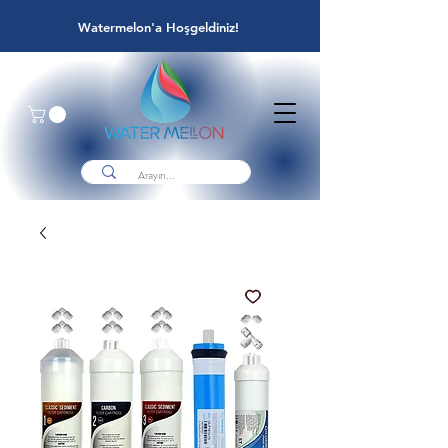
Watermelon'a Hoşgeldiniz!