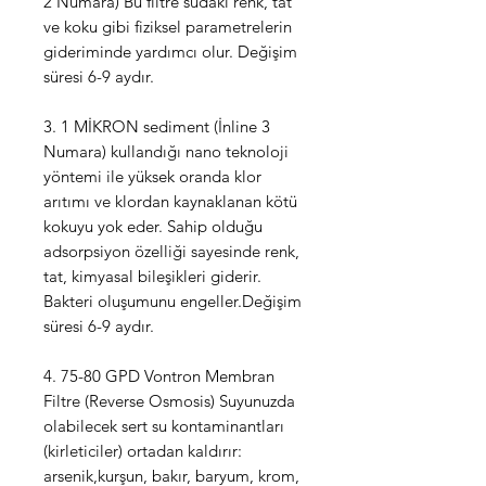
2 Numara) Bu filtre sudaki renk, tat
ve koku gibi fiziksel parametrelerin
gideriminde yardımcı olur. Değişim
süresi 6-9 aydır.
3. 1 MİKRON sediment (İnline 3
Numara) kullandığı nano teknoloji
yöntemi ile yüksek oranda klor
arıtımı ve klordan kaynaklanan kötü
kokuyu yok eder. Sahip olduğu
adsorpsiyon özelliği sayesinde renk,
tat, kimyasal bileşikleri giderir.
Bakteri oluşumunu engeller.Değişim
süresi 6-9 aydır.
4. 75-80 GPD Vontron Membran
Filtre (Reverse Osmosis) Suyunuzda
olabilecek sert su kontaminantları
(kirleticiler) ortadan kaldırır:
arsenik,kurşun, bakır, baryum, krom,