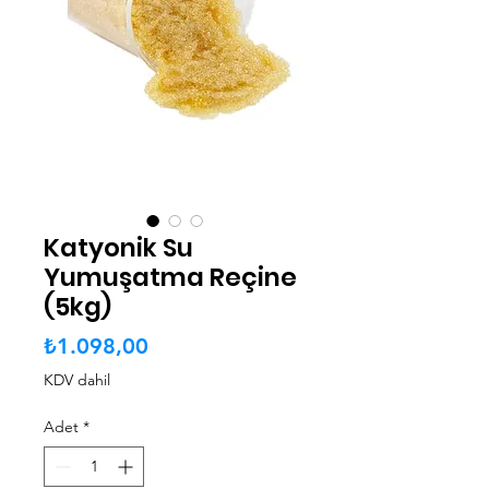
Katyonik Su
Yumuşatma Reçine
(5kg)
Fiyat
₺1.098,00
KDV dahil
Adet
*