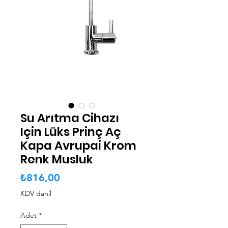
Su Arıtma Cihazı
Için Lüks Prinç Aç
Kapa Avrupai Krom
Renk Musluk
Fiyat
₺816,00
KDV dahil
Adet
*